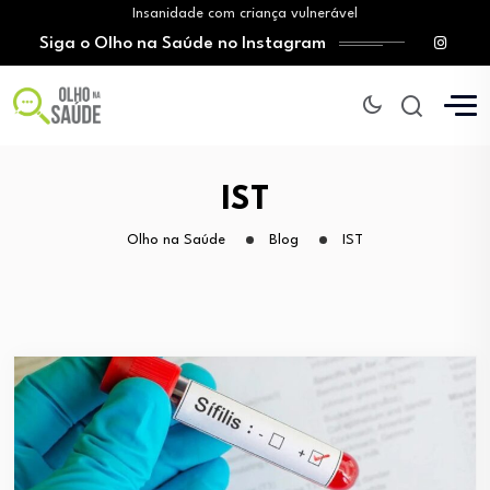
Vício em apostas: SUS amplia atendimento e…
Siga o Olho na Saúde no Instagram
Tratamento do câncer de mama e a…
O Monte Tabor entrega à Bahia um…
Mitos sobre a testosterona colocam em risco…
Insanidade com criança vulnerável
Vício em apostas: SUS amplia atendimento e…
Tratamento do câncer de mama e a…
IST
Olho na Saúde
Blog
IST