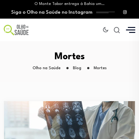
O Monte Tabor entrega à Bahia um…
Siga o Olho na Saúde no Instagram
Mitos sobre a testosterona colocam em risco…
Insanidade com criança vulnerável
Lei prorroga uso do FGTS em hospitais…
Brasil registra alta taxa de diagnósticos tardios…
O Monte Tabor entrega à Bahia um…
Mitos sobre a testosterona colocam em risco…
Mortes
Insanidade com criança vulnerável
Olho na Saúde
Blog
Mortes