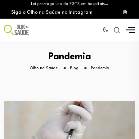
Lei prorroga uso do FGTS em hospitais…
Siga o Olho na Saúde no Instagram
Brasil registra alta taxa de diagnósticos tardios…
O Monte Tabor entrega à Bahia um…
Aleitamento materno: Salvador amplia ações de incentivo…
Medicamento incorporado ao SUS reduz em até…
Lei prorroga uso do FGTS em hospitais…
Brasil registra alta taxa de diagnósticos tardios…
Pandemia
O Monte Tabor entrega à Bahia um…
Olho na Saúde
Blog
Pandemia