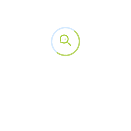
testosterona colocam
em…
5 de agosto de 2026
Insanidade com
criança vulnerável
5 de agosto de 2026
Arquivos
agosto 2026