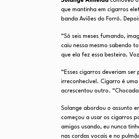
Solange Almeida
comoveu o p
que mantinha em cigarros ele
banda Aviões do Forró. Depois
“Só seis meses fumando, imag
caiu nessa mesmo sabendo tod
que ela fez essa besteira. Vo
“Esses cigarros deveriam ser 
irreconhecível. Cigarro é uma
acrescentou outro. “Chocada!
Solange abordou o assunto em
começou a usar os cigarros po
amigos usando, eu nunca tin
nas cordas vocais e no pulmão