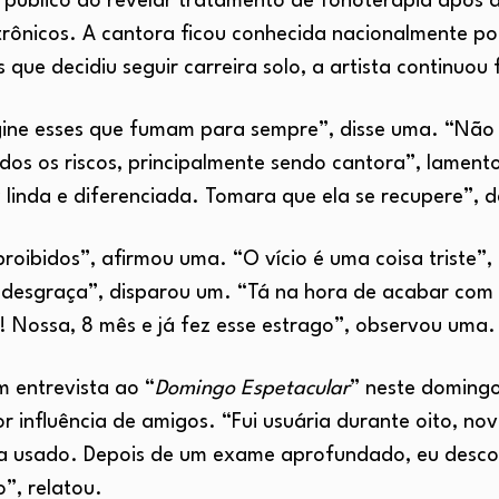
úblico ao revelar tratamento de fonoterapia após a
trônicos. A cantora ficou conhecida nacionalmente po
 que decidiu seguir carreira solo, a artista continuou
ine esses que fumam para sempre”, disse uma. “Não 
os os riscos, principalmente sendo cantora”, lamento
z linda e diferenciada. Tomara que ela se recupere”, 
proibidos”, afirmou uma. “O vício é uma coisa triste”
 desgraça”, disparou um. “Tá na hora de acabar com e
 Nossa, 8 mês e já fez esse estrago”, observou uma.
 entrevista ao “
Domingo Espetacular
” neste domingo 
r influência de amigos. “Fui usuária durante oito, no
ha usado. Depois de um exame aprofundado, eu desco
”, relatou.