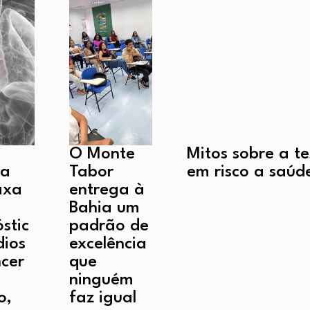
O Monte
Mitos sobre a t
ra
Tabor
em risco a saúd
axa
entrega à
Bahia um
stic
padrão de
dios
excelência
cer
que
ninguém
o,
faz igual