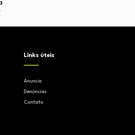
a
o
Links úteis
Anuncie
Denúncias
Contato