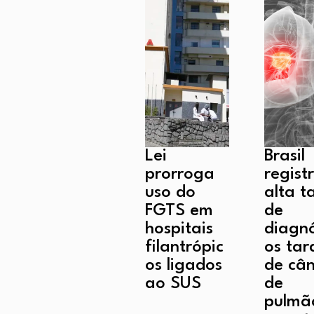
Lei
Brasil
prorroga
regist
uso do
alta t
FGTS em
de
hospitais
diagnó
filantrópic
os tar
os ligados
de cân
ao SUS
de
pulmã