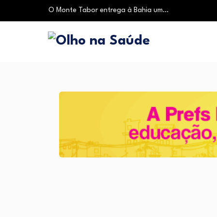
O Monte Tabor entrega à Bahia um…
Mitos sobre a testosterona colocam em risco…
Insanidade com criança vulnerável
Lei prorroga uso do FGTS em hospitais…
Brasil registra alta taxa de diagnósticos tardios…
O Monte Tabor entrega à Bahia um…
Mitos sobre a testosterona colocam em risco…
Insanidade com criança vulnerável