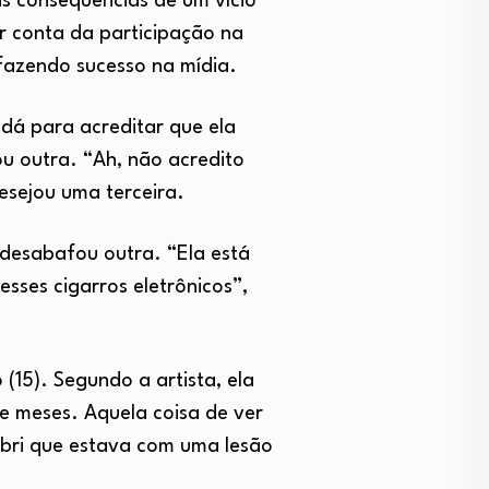
s consequências de um vício
r conta da participação na
 fazendo sucesso na mídia.
dá para acreditar que ela
u outra. “Ah, não acredito
desejou uma terceira.
, desabafou outra. “Ela está
sses cigarros eletrônicos”,
(15). Segundo a artista, ela
ve meses. Aquela coisa de ver
bri que estava com uma lesão