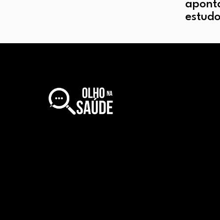
apont
estud