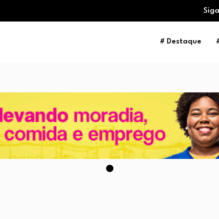
Siga
# Destaque