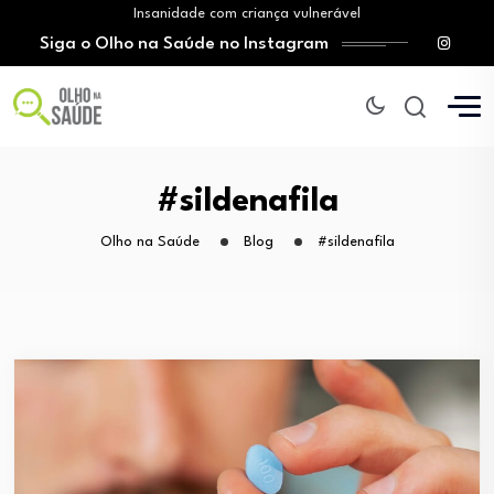
Insanidade com criança vulnerável
Siga o Olho na Saúde no Instagram
Vício em apostas: SUS amplia atendimento e…
Tratamento do câncer de mama e a…
O Monte Tabor entrega à Bahia um…
Mitos sobre a testosterona colocam em risco…
Insanidade com criança vulnerável
Vício em apostas: SUS amplia atendimento e…
#sildenafila
Tratamento do câncer de mama e a…
Olho na Saúde
Blog
#sildenafila