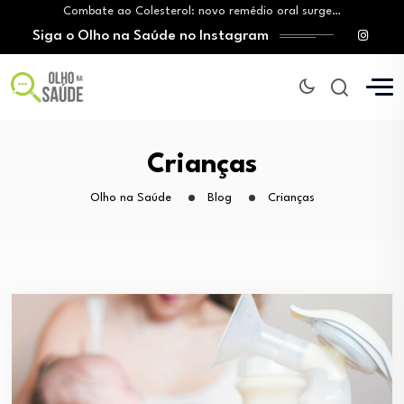
Combate ao Colesterol: novo remédio oral surge…
Siga o Olho na Saúde no Instagram
Agosto Branco: crescimento do uso de cigarros…
Aleitamento materno: Salvador amplia ações de incentivo…
Projeto torna vacina contra HPV obrigatória e…
Menopausa: secura, dor e baixa libido não…
Combate ao Colesterol: novo remédio oral surge…
Agosto Branco: crescimento do uso de cigarros…
Crianças
Aleitamento materno: Salvador amplia ações de incentivo…
Olho na Saúde
Blog
Crianças