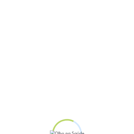
aúde em dia
terol bom” e um “colesterol ruim”, mas não sabem muito
lesterol...