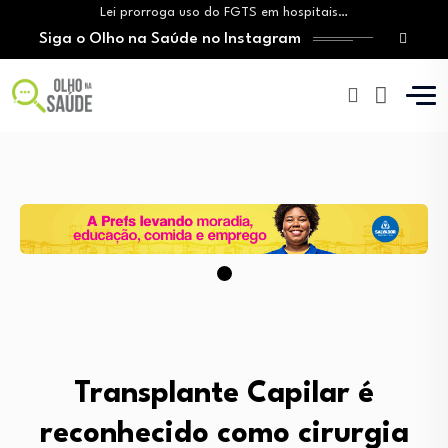
Lei prorroga uso do FGTS em hospitais…
Siga o Olho na Saúde no Instagram
Brasil registra alta taxa de diagnósticos tardios…
O Monte Tabor entrega à Bahia um…
Aleitamento materno: Salvador amplia ações de incentivo…
Medicamento incorporado ao SUS reduz em até…
Lei prorroga uso do FGTS em hospitais…
Brasil registra alta taxa de diagnósticos tardios…
O Monte Tabor entrega à Bahia um…
Transplante Capilar é
reconhecido como cirurgia