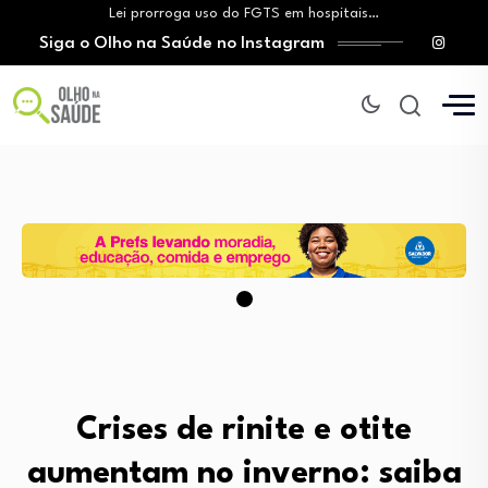
Lei prorroga uso do FGTS em hospitais…
Siga o Olho na Saúde no Instagram
Brasil registra alta taxa de diagnósticos tardios…
O Monte Tabor entrega à Bahia um…
Aleitamento materno: Salvador amplia ações de incentivo…
Medicamento incorporado ao SUS reduz em até…
Lei prorroga uso do FGTS em hospitais…
Brasil registra alta taxa de diagnósticos tardios…
O Monte Tabor entrega à Bahia um…
Crises de rinite e otite
aumentam no inverno: saiba