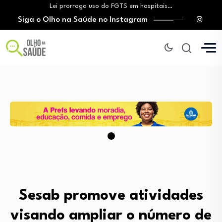
Lei prorroga uso do FGTS em hospitais…
Siga o Olho na Saúde no Instagram
Brasil registra alta taxa de diagnósticos tardios…
O Monte Tabor entrega à Bahia um…
Aleitamento materno: Salvador amplia ações de incentivo…
Medicamento incorporado ao SUS reduz em até…
Lei prorroga uso do FGTS em hospitais…
Brasil registra alta taxa de diagnósticos tardios…
O Monte Tabor entrega à Bahia um…
Sesab promove atividades
visando ampliar o número de