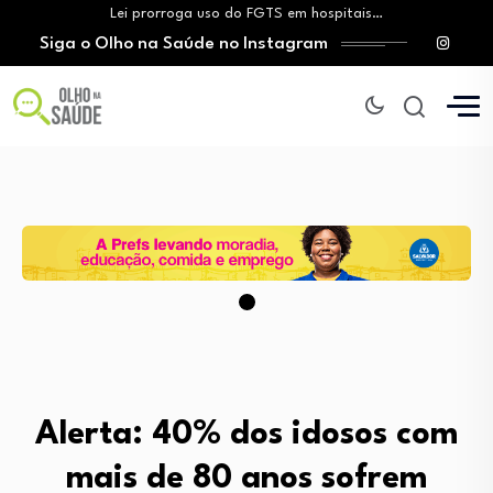
Lei prorroga uso do FGTS em hospitais…
Siga o Olho na Saúde no Instagram
Brasil registra alta taxa de diagnósticos tardios…
O Monte Tabor entrega à Bahia um…
Aleitamento materno: Salvador amplia ações de incentivo…
Medicamento incorporado ao SUS reduz em até…
Lei prorroga uso do FGTS em hospitais…
Brasil registra alta taxa de diagnósticos tardios…
O Monte Tabor entrega à Bahia um…
Alerta: 40% dos idosos com
mais de 80 anos sofrem