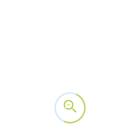
a 2022, esteja em curso, as informações
anteriores ressaltam a necessidade urgente de
abordagens abrangentes para melhorar as
condições de saúde bucal em todo o país.
Profissionais de saúde destacam que cárie,
gengivite, periodontite, câncer de boca,
traumatismos dentários, fluorose dentária,
edentulismo e má oclusão são as condições mais
prevalentes e objeto de estudos epidemiológicos
devido à sua incidência e gravidade. É alarmante
observar que mais da metade das crianças de
cinco anos já têm experiência com cárie dentária.
Esses problemas na biota oral não apenas causam