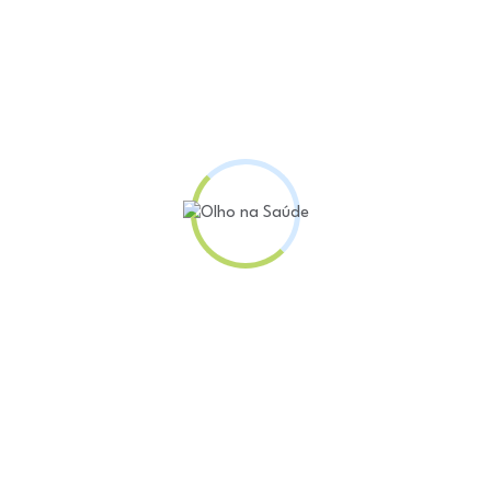
remédio.
 pacientes com depressão pós-parto que foram segme
, o placebo. As mulheres tomaram uma dose de 50 mg
emédio tiveram menores pontuações no teste de Hami
iminuindo quatro pontos a mais do que as participan
s são a quantia que determina a diferença entre a 
7) e da leve (abaixo de 13), por exemplo.
ase na alopregnanolona, um modificado do hormônio
 participaram e tomaram a zuranolona tiveram efeito
ura, e 16 das 98 mulheres precisaram reduzir a dose 
dio, porém, não foram informados acerca de pensame