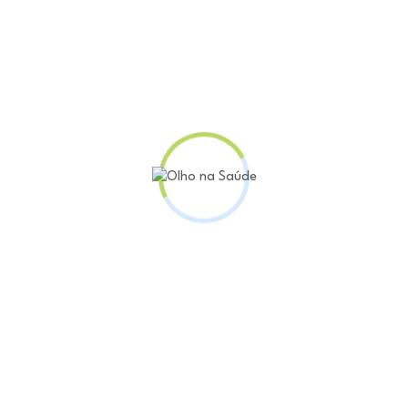
 respiratórias e desconhecidas. Curiosamente, não f
sar da disseminação da ansiedade relacionada ao me
o natural no grupo com o transtorno foi o suicídio, 
observada entre aqueles sem o transtorno. É conheci
rtemente associado a transtornos psiquiátricos, e, d
ndições, essa conclusão parece bastante razoável.
 podem sentir-se estigmatizados e desconsiderados, c
 análise, pode levar ao suicídio em alguns casos. O 
iador de explicar e fatores como estilo de vida pod
 O consumo de álcool, tabaco e drogas é mais comum
 que ocasiona uma vulnerabilidade maior.