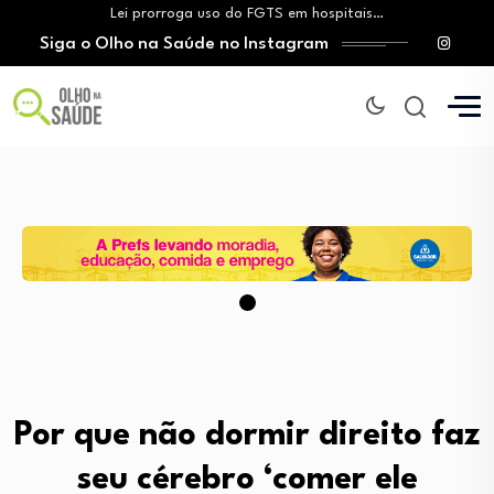
Lei prorroga uso do FGTS em hospitais…
Siga o Olho na Saúde no Instagram
Brasil registra alta taxa de diagnósticos tardios…
O Monte Tabor entrega à Bahia um…
Aleitamento materno: Salvador amplia ações de incentivo…
Medicamento incorporado ao SUS reduz em até…
Lei prorroga uso do FGTS em hospitais…
Brasil registra alta taxa de diagnósticos tardios…
O Monte Tabor entrega à Bahia um…
Por que não dormir direito faz
seu cérebro ‘comer ele