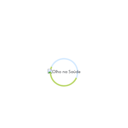
ue funcionarão como estações de trabalho adequadas
os aos locais de tratamento. Um dos containers ficará
o.
de mobilização das instituições públicas federais, 
ruz e a excelência no tratamento oncológico do INCA
ador”, destacou o pesquisador do Instituto Martín B
sultantes da parceria devem começar no próximo an
CA cuidará de seus pacientes e acolherá, também, aq
das da pesquisa, há ainda a possibilidade de preparar 
s unidades de saúde. “Estamos orgulhosos de liderar
T. Esse pioneirismo do INCA reflete nosso compromi
a nossos pacientes, visando resultados mais eficaze
o diretor-geral do Instituto, Roberto Gil.