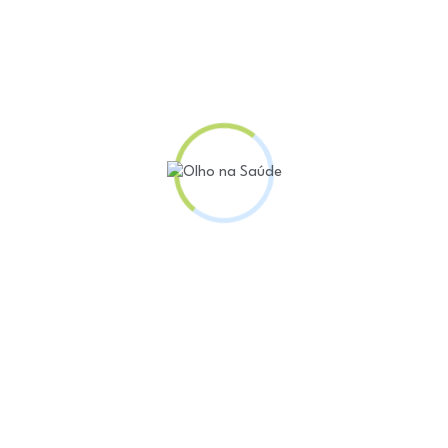
pela Comissão Nacional de Incorporação de Tecnolog
istente às opções terapêuticas até então disponibiliz
osticadas com tuberculose resistente à rifampicina (T
R) e pré-extensivamente resistente a medicamentos (T
m a
pretomanida
é recomendada pela OMS por que, alé
icamentos é mais longo e causa mais efeitos adversos
ntes com tuberculose resistente não tiveram sucesso
este atual cenário.
da Saúde, por ano, a tuberculose afeta mais de 80 mi
 de 5,5 mil mortes devido à doença. Em 2022, cerca 
camentos foram diagnosticados no SUS. O Brasil faz pa
, elencados pela OMS, e está entre as 30 nações do
 conforme o órgão, o compromisso do governo brasile
a menos de 10 casos por 100 mil habitantes – no ano 