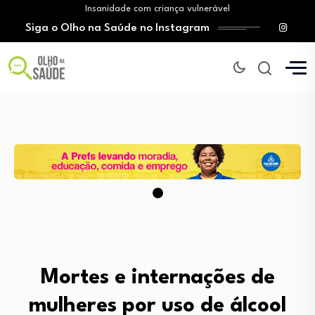
Insanidade com criança vulnerável
Siga o Olho na Saúde no Instagram
Vício em apostas: SUS amplia atendimento e…
Tratamento do câncer de mama e a…
O Monte Tabor entrega à Bahia um…
Mitos sobre a testosterona colocam em risco…
Insanidade com criança vulnerável
Vício em apostas: SUS amplia atendimento e…
Tratamento do câncer de mama e a…
Mortes e internações de
mulheres por uso de álcool