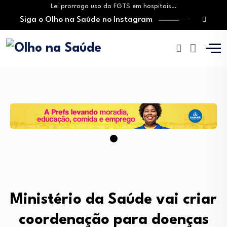
Lei prorroga uso do FGTS em hospitais…
Siga o Olho na Saúde no Instagram
Brasil registra alta taxa de diagnósticos tardios…
O Monte Tabor entrega à Bahia um…
Aleitamento materno: Salvador amplia ações de incentivo…
Medicamento incorporado ao SUS reduz em até…
Lei prorroga uso do FGTS em hospitais…
Brasil registra alta taxa de diagnósticos tardios…
O Monte Tabor entrega à Bahia um…
Ministério da Saúde vai criar
coordenação para doenças