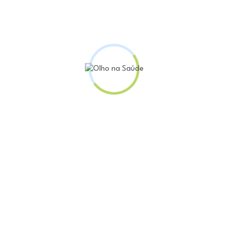
 de Vacinação, a tríplice viral está disponível para 
na deve ser aplicada aos 12 meses de idade.
vacinadas ou com esquema incompleto devem receber
tervalo mínimo de 30 dias entre as doses. Já as pes
 dose. Os trabalhadores da saúde, independentemen
o o intervalo mínimo de 30 dias.
o para gestantes, pessoas com imunodeficiência por 
licação de dose anterior da vacina ou a algum compo