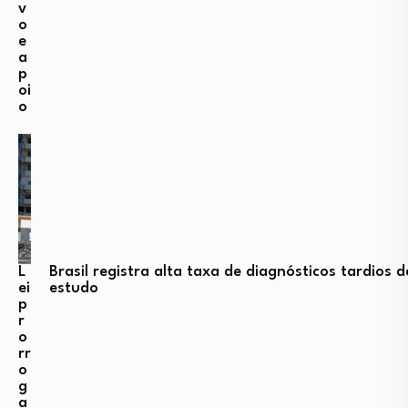
v
o
e
a
p
oi
o
L
Brasil registra alta taxa de diagnósticos tardios
ei
estudo
p
r
o
rr
o
g
a