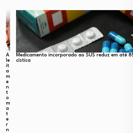
A
Medicamento incorporado ao SUS reduz em até 85
le
cística
it
a
m
e
n
t
o
m
a
t
e
r
n