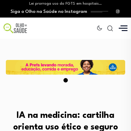
Lei prorroga uso do FGTS em hospitais…
Siga o Olho na Saúde no Instagram
Brasil registra alta taxa de diagnósticos tardios…
O Monte Tabor entrega à Bahia um…
Aleitamento materno: Salvador amplia ações de incentivo…
Medicamento incorporado ao SUS reduz em até…
Lei prorroga uso do FGTS em hospitais…
Brasil registra alta taxa de diagnósticos tardios…
O Monte Tabor entrega à Bahia um…
IA na medicina: cartilha
orienta uso ético e seguro