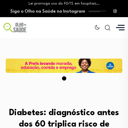
Lei prorroga uso do FGTS em hospitais…
Siga o Olho na Saúde no Instagram
Brasil registra alta taxa de diagnósticos tardios…
O Monte Tabor entrega à Bahia um…
Aleitamento materno: Salvador amplia ações de incentivo…
Medicamento incorporado ao SUS reduz em até…
Lei prorroga uso do FGTS em hospitais…
Brasil registra alta taxa de diagnósticos tardios…
O Monte Tabor entrega à Bahia um…
Diabetes: diagnóstico antes
dos 60 triplica risco de