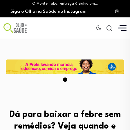
O Monte Tabor entrega à Bahia um…
Siga o Olho na Saúde no Instagram
Mitos sobre a testosterona colocam em risco…
Insanidade com criança vulnerável
Lei prorroga uso do FGTS em hospitais…
Brasil registra alta taxa de diagnósticos tardios…
O Monte Tabor entrega à Bahia um…
Mitos sobre a testosterona colocam em risco…
Insanidade com criança vulnerável
Dá para baixar a febre sem
remédios? Veja quando e