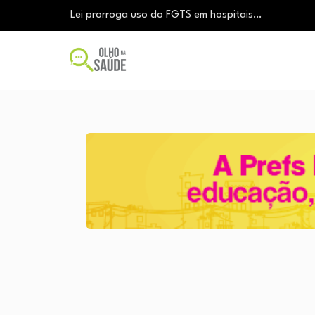
Lei prorroga uso do FGTS em hospitais…
Brasil registra alta taxa de diagnósticos tardios…
O Monte Tabor entrega à Bahia um…
Aleitamento materno: Salvador amplia ações de in
Medicamento incorporado ao SUS reduz em até…
Lei prorroga uso do FGTS em hospitais…
Brasil registra alta taxa de diagnósticos tardios…
O Monte Tabor entrega à Bahia um…