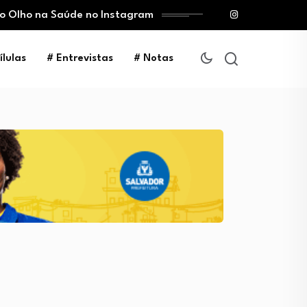
 o Olho na Saúde no Instagram
ílulas
# Entrevistas
# Notas