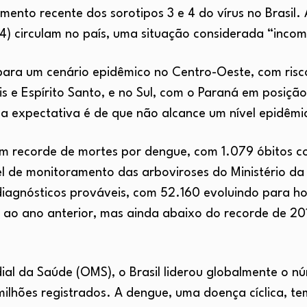
mento recente dos sorotipos 3 e 4 do vírus no Brasil.
e 4) circulam no país, uma situação considerada “inco
 para um cenário epidêmico no Centro-Oeste, com ris
s e Espírito Santo, e no Sul, com o Paraná em posiçã
a expectativa é de que não alcance um nível epidêmi
um recorde de mortes por dengue, com 1.079 óbitos c
el de monitoramento das arboviroses do Ministério da
diagnósticos prováveis, com 52.160 evoluindo para h
ao ano anterior, mas ainda abaixo do recorde de 20
l da Saúde (OMS), o Brasil liderou globalmente o 
milhões registrados. A dengue, uma doença cíclica, t