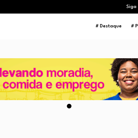
Siga
# Destaque
# P
centivo…