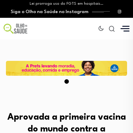
Lei prorroga uso do FGTS em hospitais…
Siga o Olho na Saúde no Instagram
Brasil registra alta taxa de diagnósticos tardios…
O Monte Tabor entrega à Bahia um…
Aleitamento materno: Salvador amplia ações de incentivo…
Medicamento incorporado ao SUS reduz em até…
Lei prorroga uso do FGTS em hospitais…
Brasil registra alta taxa de diagnósticos tardios…
O Monte Tabor entrega à Bahia um…
Aprovada a primeira vacina
do mundo contra a