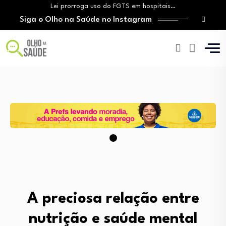
Lei prorroga uso do FGTS em hospitais…
Siga o Olho na Saúde no Instagram
Brasil registra alta taxa de diagnósticos tardios…
O Monte Tabor entrega à Bahia um…
Aleitamento materno: Salvador amplia ações de incentivo…
Medicamento incorporado ao SUS reduz em até…
Lei prorroga uso do FGTS em hospitais…
Brasil registra alta taxa de diagnósticos tardios…
O Monte Tabor entrega à Bahia um…
A preciosa relação entre
nutrição e saúde mental