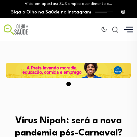
Vício em apostas: SUS amplia atendimento e…
Siga o Olho na Saúde no Instagram
Tratamento do câncer de mama e a…
Vingança da hora de dormir: O novo…
Mitos sobre a testosterona colocam em risco…
Insanidade com criança vulnerável
Vício em apostas: SUS amplia atendimento e…
Tratamento do câncer de mama e a…
Vingança da hora de dormir: O novo…
Vírus Nipah: será a nova
pandemia pós-Carnaval?