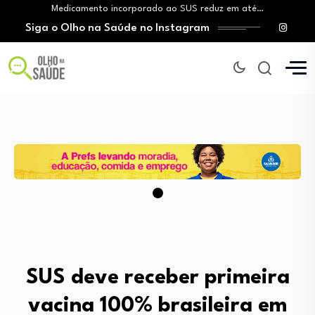
Medicamento incorporado ao SUS reduz em até…
Siga o Olho na Saúde no Instagram
Lei prorroga uso do FGTS em hospitais…
Brasil registra alta taxa de diagnósticos tardios…
Agosto Branco: crescimento do uso de cigarros…
Aleitamento materno: Salvador amplia ações de incentivo…
Medicamento incorporado ao SUS reduz em até…
Lei prorroga uso do FGTS em hospitais…
Brasil registra alta taxa de diagnósticos tardios…
SUS deve receber primeira
vacina 100% brasileira em