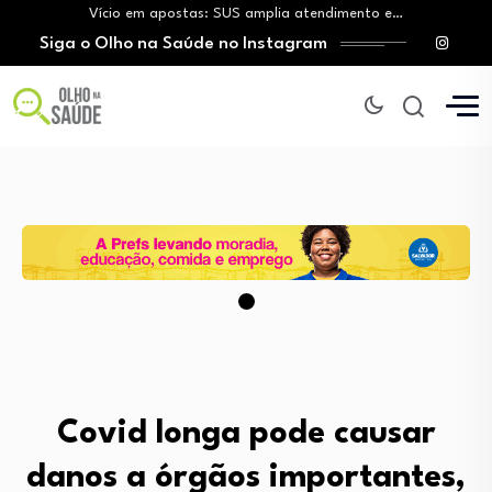
Vício em apostas: SUS amplia atendimento e…
Siga o Olho na Saúde no Instagram
Tratamento do câncer de mama e a…
Vingança da hora de dormir: O novo…
Mitos sobre a testosterona colocam em risco…
Insanidade com criança vulnerável
Vício em apostas: SUS amplia atendimento e…
Tratamento do câncer de mama e a…
Vingança da hora de dormir: O novo…
Covid longa pode causar
danos a órgãos importantes,