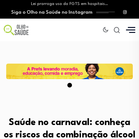
Lei prorroga uso do FGTS em hospitais…
Siga o Olho na Saúde no Instagram
Brasil registra alta taxa de diagnósticos tardios…
O Monte Tabor entrega à Bahia um…
Aleitamento materno: Salvador amplia ações de incentivo…
Medicamento incorporado ao SUS reduz em até…
Lei prorroga uso do FGTS em hospitais…
Brasil registra alta taxa de diagnósticos tardios…
O Monte Tabor entrega à Bahia um…
Saúde no carnaval: conheça
os riscos da combinação álcool