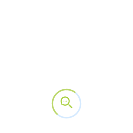
 disponíveis para a Feira da Pessoa Idosa, iniciativa
odo, serão disponibilizadas 15 mil vagas durante os d
(21) e segue até o próximo sábado (23), oferecendo se
s de 60 anos e com 100% dos atendimentos agendado
to aberto, exclusivamente
através do site
. Os atend
r até três serviços, selecionando o dia e turno do a
presentar o cartão do SUS, RG, CPF e comprovante d
xames laboratoriais e consultas para cirurgias eletiva
talmologia, ultrassonografia e consulta para as cirur
do útero têm registrado maior procura, possibilitando 