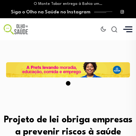
O Monte Tabor entrega à Bahia um…
Siga o Olho na Saúde no Instagram
Mitos sobre a testosterona colocam em risco…
Insanidade com criança vulnerável
Lei prorroga uso do FGTS em hospitais…
Brasil registra alta taxa de diagnósticos tardios…
O Monte Tabor entrega à Bahia um…
Mitos sobre a testosterona colocam em risco…
Insanidade com criança vulnerável
Projeto de lei obriga empresas
a prevenir riscos à saúde