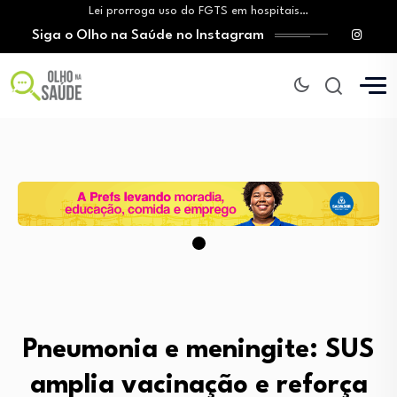
Lei prorroga uso do FGTS em hospitais…
Siga o Olho na Saúde no Instagram
Brasil registra alta taxa de diagnósticos tardios…
O Monte Tabor entrega à Bahia um…
Aleitamento materno: Salvador amplia ações de incentivo…
Medicamento incorporado ao SUS reduz em até…
Lei prorroga uso do FGTS em hospitais…
Brasil registra alta taxa de diagnósticos tardios…
O Monte Tabor entrega à Bahia um…
Pneumonia e meningite: SUS
amplia vacinação e reforça