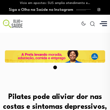
Tratamento do câncer de mama e a…
Siga o Olho na Saúde no Instagram
Vingança da hora de dormir: O novo…
Mitos sobre a testosterona colocam em risco…
Insanidade com criança vulnerável
Vício em apostas: SUS amplia atendimento e…
Tratamento do câncer de mama e a…
Vingança da hora de dormir: O novo…
Pilates pode aliviar dor nas
costas e sintomas depressivos,