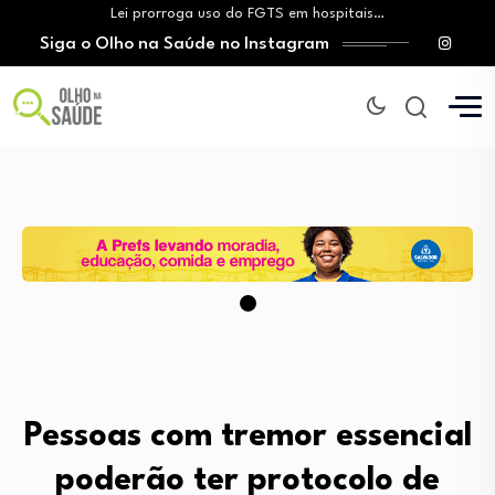
Lei prorroga uso do FGTS em hospitais…
Siga o Olho na Saúde no Instagram
Brasil registra alta taxa de diagnósticos tardios…
O Monte Tabor entrega à Bahia um…
Aleitamento materno: Salvador amplia ações de incentivo…
Medicamento incorporado ao SUS reduz em até…
Lei prorroga uso do FGTS em hospitais…
Brasil registra alta taxa de diagnósticos tardios…
O Monte Tabor entrega à Bahia um…
Pessoas com tremor essencial
poderão ter protocolo de