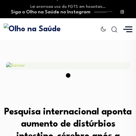
Lei prorroga uso do FGTS em hospitais…
Siga o Olho na Saúde no Instagram
Brasil registra alta taxa de diagnósticos tardios…
O Monte Tabor entrega à Bahia um…
Aleitamento materno: Salvador amplia ações de incentivo…
Medicamento incorporado ao SUS reduz em até…
Lei prorroga uso do FGTS em hospitais…
Brasil registra alta taxa de diagnósticos tardios…
O Monte Tabor entrega à Bahia um…
Pesquisa internacional aponta
aumento de distúrbios