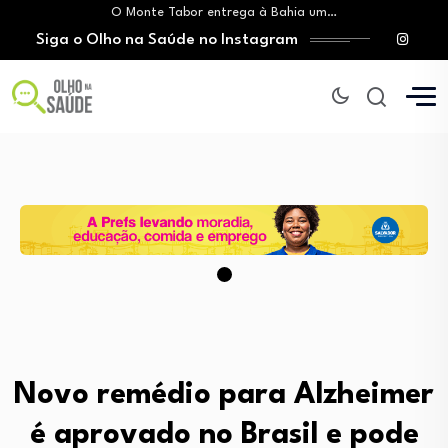
O Monte Tabor entrega à Bahia um…
Siga o Olho na Saúde no Instagram
Mitos sobre a testosterona colocam em risco…
Insanidade com criança vulnerável
Lei prorroga uso do FGTS em hospitais…
Brasil registra alta taxa de diagnósticos tardios…
O Monte Tabor entrega à Bahia um…
Mitos sobre a testosterona colocam em risco…
Insanidade com criança vulnerável
Novo remédio para Alzheimer
é aprovado no Brasil e pode