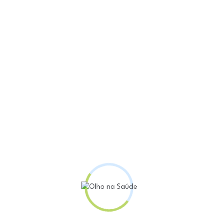
l, período dedicado à saúde masculina, um novo muti
l vagas entre consultas e exames de PSA, contemplan
 partir desta quarta-feira (25)
através do link
.
os à Sociedade Brasileira de Urologia vão realizar at
o Hospital Geral Roberto Santos, das 7h às 17h. Val
ados pela internet e que apresente o comprovante (
 consulta, as pessoas devem apresentar cartão do SUS
residência.