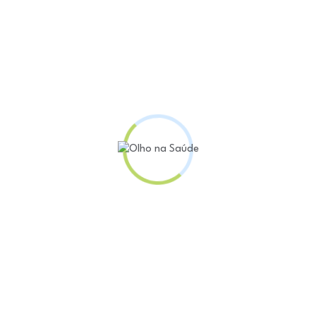
 casa e a ausência de redes de apoio para o cuidado
a retomada das carreiras. É neste cenário que as inst
centes têm seu papel social potencializado. É o caso
, que mantém em tempo integral 1,6 mil estudantes, 
sino formal de qualidade, cinco refeições diárias, ofi
s, enquanto suas mães podem ter empregos formais ou
e manter no mercado de trabalho, cuidar da carreira 
m em comum o apoio que encontram. Quando essa mul
pria sobrevivência – emocional e financeira –, existe
cial faz toda a diferença. Instituições como a Mansã
her encontra em seu caminho um espaço seguro para 
a autonomia, dignidade e pode fazer escolhas. E, qua
ristiane Beira, diretora do Departamento Educaciona