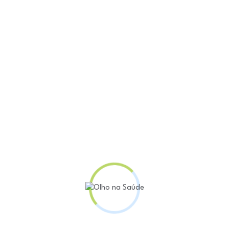
r a entrega de nova remessa de 1,8 milhão de unidade
co de Saúde (SUS).
continuidade do tratamento dos pacientes que recebem
Trindade, com a gerente geral da Novo Nordisk no Bra
de canetas de insulina serão entregues até o próxim
 é produzida em planta localizada em Montes Claros (
ncionários.