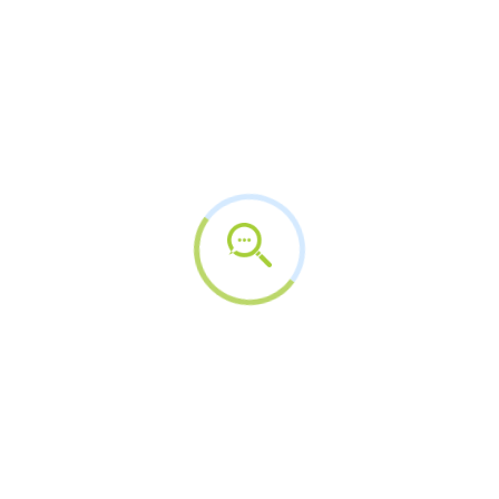
6.420 casos em homens e 5.620 em mulheres. O
número representa um risco de 5,57 a cada 100 mil
habitantes.
Há alguns fatores de risco que podem facilitar a
ocorrência da doença, como fator genético,
transplantes, doenças autoimunes, infecção por
HIV ou outras infecções específicas. A exposição a
substâncias nocivas, como pesticidas, ou à
radiação, também representa risco.
Sintomas
O diagnóstico precoce da doença é um dos pontos
cruciais para obter sucesso no tratamento. Para