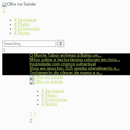
# Destaque
# Pílulas
# Entrevistas
# Notas
O Monte Tabor entrega à Bahia um…
Mitos sobre a testosterona colocam em risco…
Insanidade com criança vulnerável
Vício em apostas: SUS amplia atendimento e…
Tratamento do câncer de mama e a…
# Destaque
# Pílulas
# Entrevistas
# Notas