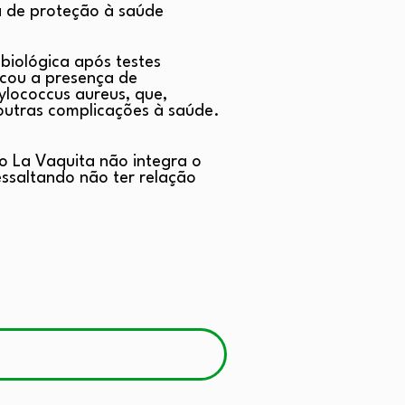
a de proteção à saúde
biológica após testes
icou a presença de
ylococcus aureus, que,
outras complicações à saúde.
o La Vaquita não integra o
essaltando não ter relação