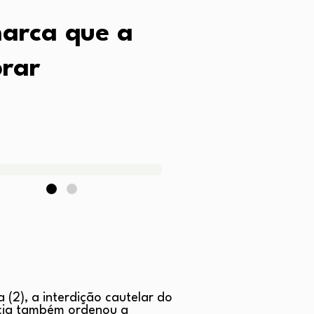
marca que a
rar
 (2), a interdição cautelar do
cia também ordenou a