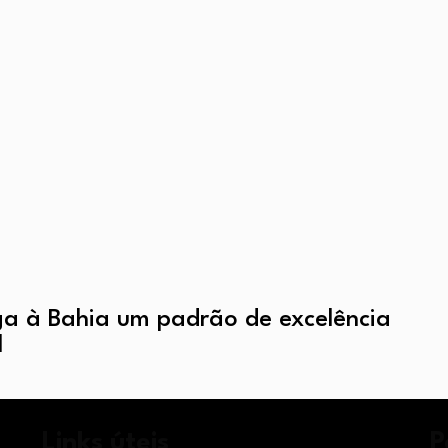
a à Bahia um padrão de excelência
l
Links úteis
P