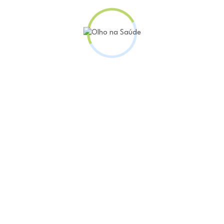
de Jesus (PL), entrou com uma ação civil no Ministér
 empresa Maida Haptech Soluções Inteligentes Ltda, 
a não poderia participar do pregão por integrar grup
 ao Planserv, ainda que dentro do seu grupo econômi
s de que pacientes do plano não conseguiram atendim
ortuguês. Precisavam de atendimento de emergência e 