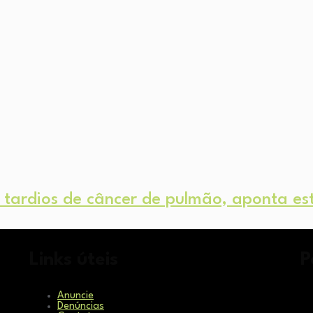
os tardios de câncer de pulmão, aponta es
Links úteis
P
Anuncie
Denúncias