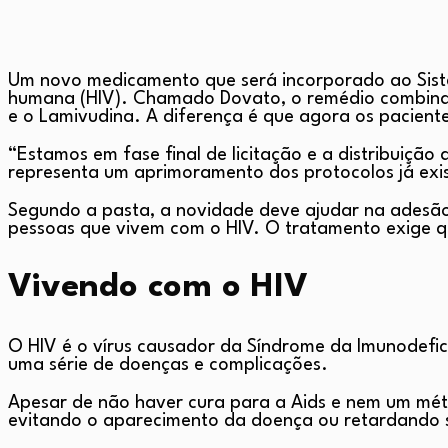
Um novo medicamento que será incorporado ao Sistem
humana (HIV). Chamado Dovato, o remédio combina doi
e o Lamivudina. A diferença é que agora os pacien
“Estamos em fase final de licitação e a distribuiç
representa um aprimoramento dos protocolos já exist
Segundo a pasta, a novidade deve ajudar na adesão a
pessoas que vivem com o HIV. O tratamento exige q
Vivendo com o HIV
O HIV é o vírus causador da Síndrome da Imunodefici
uma série de doenças e complicações.
Apesar de não haver cura para a Aids e nem um méto
evitando o aparecimento da doença ou retardando si