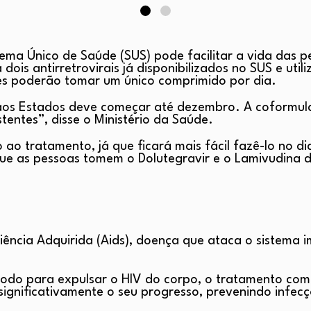
a Único de Saúde (SUS) pode facilitar a vida das pe
s antirretrovirais já disponibilizados no SUS e utili
tes poderão tomar um único comprimido por dia.
ão aos Estados deve começar até dezembro. A coformu
entes”, disse o Ministério da Saúde.
o tratamento, já que ficará mais fácil fazê-lo no di
ue as pessoas tomem o Dolutegravir e o Lamivudina d
ência Adquirida (Aids), doença que ataca o sistema i
do para expulsar o HIV do corpo, o tratamento com an
gnificativamente o seu progresso, prevenindo infecç