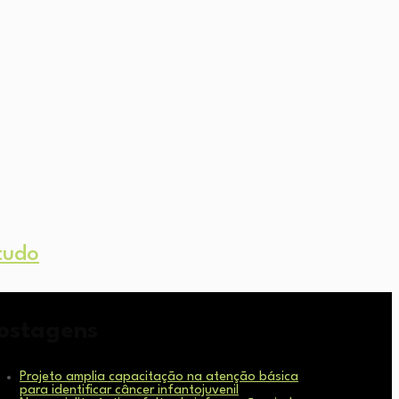
tudo
ostagens
Projeto amplia capacitação na atenção básica
para identificar câncer infantojuvenil