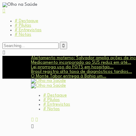
# Destaque
# Pílulas
# Entrevistas
# Notas
Search
for:
Aleitamento materno: Salvador amplia ações de in
Medicamento incorporado ao SUS reduz em até…
Lei prorroga uso do FGTS em hospitais…
Brasil registra alta taxa de diagnósticos tardios…
O Monte Tabor entrega à Bahia um…
# Destaque
# Pílulas
# Entrevistas
# Notas