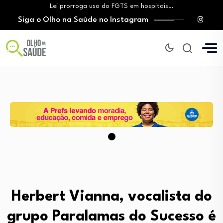
Lei prorroga uso do FGTS em hospitais…
Siga o Olho na Saúde no Instagram
Brasil registra alta taxa de diagnósticos tardios…
O Monte Tabor entrega à Bahia um…
Aleitamento materno: Salvador amplia ações de incentivo…
Medicamento incorporado ao SUS reduz em até…
Lei prorroga uso do FGTS em hospitais…
Brasil registra alta taxa de diagnósticos tardios…
O Monte Tabor entrega à Bahia um…
Herbert Vianna, vocalista do
grupo Paralamas do Sucesso é