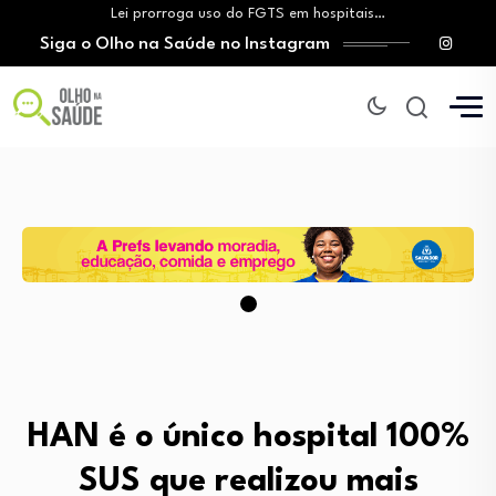
Lei prorroga uso do FGTS em hospitais…
Siga o Olho na Saúde no Instagram
Brasil registra alta taxa de diagnósticos tardios…
O Monte Tabor entrega à Bahia um…
Aleitamento materno: Salvador amplia ações de incentivo…
Medicamento incorporado ao SUS reduz em até…
Lei prorroga uso do FGTS em hospitais…
Brasil registra alta taxa de diagnósticos tardios…
O Monte Tabor entrega à Bahia um…
HAN é o único hospital 100%
SUS que realizou mais