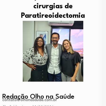
cirurgias de
Paratireoidectomia
Redação Olho na Saúde
contato@olhonasaude.com.br