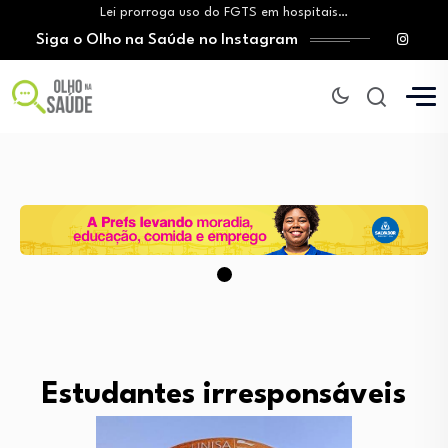
Lei prorroga uso do FGTS em hospitais…
Siga o Olho na Saúde no Instagram
Brasil registra alta taxa de diagnósticos tardios…
O Monte Tabor entrega à Bahia um…
Aleitamento materno: Salvador amplia ações de incentivo…
Medicamento incorporado ao SUS reduz em até…
Lei prorroga uso do FGTS em hospitais…
Brasil registra alta taxa de diagnósticos tardios…
O Monte Tabor entrega à Bahia um…
Estudantes irresponsáveis