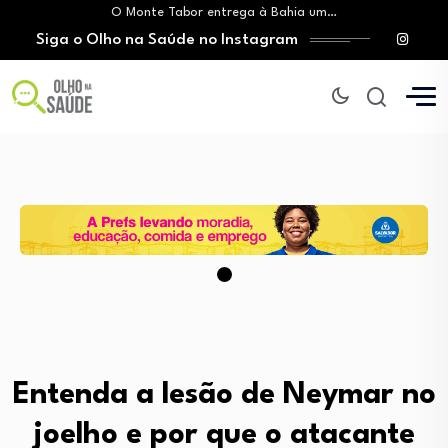
O Monte Tabor entrega à Bahia um…
Siga o Olho na Saúde no Instagram
Mitos sobre a testosterona colocam em risco…
Insanidade com criança vulnerável
Lei prorroga uso do FGTS em hospitais…
Brasil registra alta taxa de diagnósticos tardios…
O Monte Tabor entrega à Bahia um…
Mitos sobre a testosterona colocam em risco…
Insanidade com criança vulnerável
Entenda a lesão de Neymar no
joelho e por que o atacante