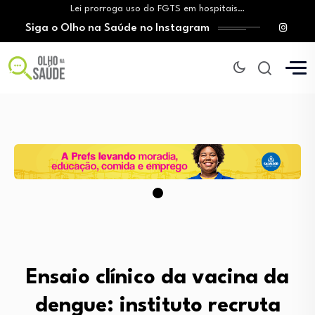
Lei prorroga uso do FGTS em hospitais…
Siga o Olho na Saúde no Instagram
Brasil registra alta taxa de diagnósticos tardios…
O Monte Tabor entrega à Bahia um…
Aleitamento materno: Salvador amplia ações de incentivo…
Medicamento incorporado ao SUS reduz em até…
Lei prorroga uso do FGTS em hospitais…
Brasil registra alta taxa de diagnósticos tardios…
O Monte Tabor entrega à Bahia um…
Ensaio clínico da vacina da
dengue: instituto recruta